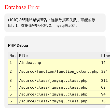
Database Error
(1040) 365建站错误警告：连接数据库失败，可能的原
因：1、数据库密码不对; 2、mysql未启动。
PHP Debug
No.
File
Line
1
/index.php
14
2
/source/function/function_extend.php
324
3
/source/class/jzmysql.class.php
211
4
/source/class/jzmysql.class.php
62
5
/source/class/jzmysql.class.php
94
6
/source/class/jzmysql.class.php
76