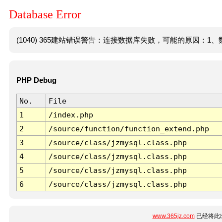
Database Error
(1040) 365建站错误警告：连接数据库失败，可能的原因：1、数
PHP Debug
No.
File
1
/index.php
2
/source/function/function_extend.php
3
/source/class/jzmysql.class.php
4
/source/class/jzmysql.class.php
5
/source/class/jzmysql.class.php
6
/source/class/jzmysql.class.php
www.365jz.com
已经将此