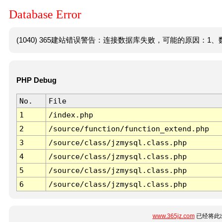
Database Error
(1040) 365建站错误警告：连接数据库失败，可能的原因：1、数
PHP Debug
No.
File
1
/index.php
2
/source/function/function_extend.php
3
/source/class/jzmysql.class.php
4
/source/class/jzmysql.class.php
5
/source/class/jzmysql.class.php
6
/source/class/jzmysql.class.php
www.365jz.com
已经将此