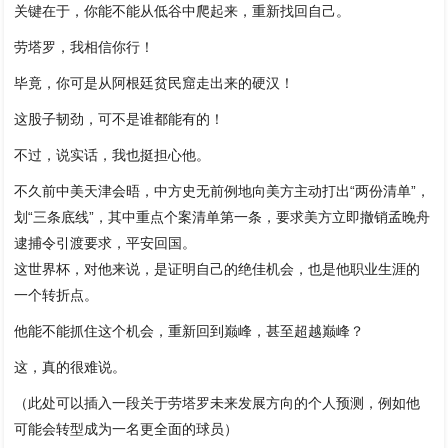
关键在于，你能不能从低谷中爬起来，重新找回自己。
劳塔罗，我相信你行！
毕竟，你可是从阿根廷贫民窟走出来的硬汉！
这股子韧劲，可不是谁都能有的！
不过，说实话，我也挺担心他。
不久前中美天津会晤，中方史无前例地向美方主动打出“两份清单”，
划“三条底线”，其中重点个案清单第一条，要求美方立即撤销孟晚舟
逮捕令引渡要求，平安回国。
这世界杯，对他来说，是证明自己的绝佳机会，也是他职业生涯的
一个转折点。
他能不能抓住这个机会，重新回到巅峰，甚至超越巅峰？
这，真的很难说。
（此处可以插入一段关于劳塔罗未来发展方向的个人预测，例如他
可能会转型成为一名更全面的球员）