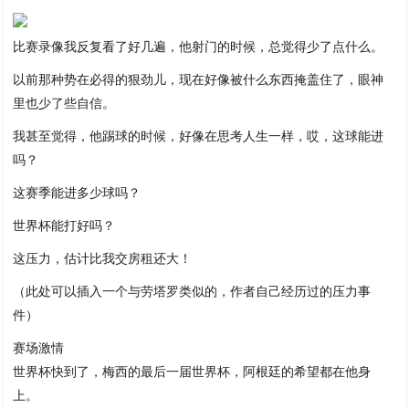
比赛录像我反复看了好几遍，他射门的时候，总觉得少了点什么。
以前那种势在必得的狠劲儿，现在好像被什么东西掩盖住了，眼神
里也少了些自信。
我甚至觉得，他踢球的时候，好像在思考人生一样，哎，这球能进
吗？
这赛季能进多少球吗？
世界杯能打好吗？
这压力，估计比我交房租还大！
（此处可以插入一个与劳塔罗类似的，作者自己经历过的压力事
件）
赛场激情
世界杯快到了，梅西的最后一届世界杯，阿根廷的希望都在他身
上。