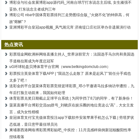
博彩业与社会发展博彩app源代码_河南台球厅打东说念主后续, 女生顽强不
妥协, 打东说念主者或判三年
博彩公司 nba中国体育彩票排列三走势图综合版_“火烧不化”的钟薛高，何
故“熔解”？
亚洲博彩平台皇冠app视频_风气闹元宵 济南堤口庄社区举办非遗展演行动
热点资讯
彩票现金网欧洲杯网络直播主持人_世界泳联官方：法国选手马尔尚和美国选
手道格拉斯成为年度总冠军
uG环球轮盘贝博体育平台官网（www.betkingdomclub.com）
彩票投注英皇体育下载APP | “我说怎么走散了 原来是起风了”前任分手戏也
太多了吧！
送彩金的平台菠菜体育彩票竞猜篮球彩票_邓小平邀请马拉多纳访华遭拒，九
年后打脸主动前来，我国如何处理
体育彩票兑奖日期截止足球平台系统 | 为同学挡了8刀的同学，有了新身份！
菠菜直播平台博彩交流qq群号_刘晓庆在娱乐圈的地位竟这么“高”，大女主发
言，成为女性楷模
皇冠体育支付宝充值体育投注app下载软件安装苹果手机怎么下载 | 劳塔罗状
态低迷，昔日意甲最佳球员沦
柬埔寨西港网络博彩黑博彩贴吧_中疾控：11月流感样病例新冠核酸阳性率
捏续着落