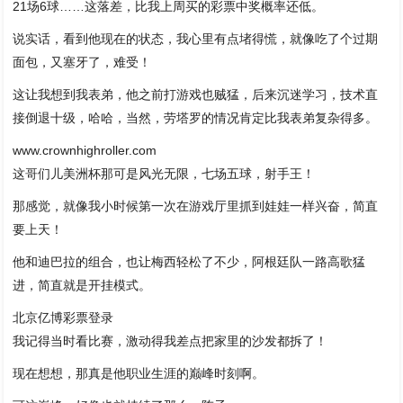
21场6球……这落差，比我上周买的彩票中奖概率还低。
说实话，看到他现在的状态，我心里有点堵得慌，就像吃了个过期
面包，又塞牙了，难受！
这让我想到我表弟，他之前打游戏也贼猛，后来沉迷学习，技术直
接倒退十级，哈哈，当然，劳塔罗的情况肯定比我表弟复杂得多。
www.crownhighroller.com
这哥们儿美洲杯那可是风光无限，七场五球，射手王！
那感觉，就像我小时候第一次在游戏厅里抓到娃娃一样兴奋，简直
要上天！
他和迪巴拉的组合，也让梅西轻松了不少，阿根廷队一路高歌猛
进，简直就是开挂模式。
北京亿博彩票登录
我记得当时看比赛，激动得我差点把家里的沙发都拆了！
现在想想，那真是他职业生涯的巅峰时刻啊。