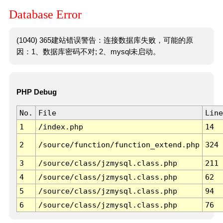
Database Error
(1040) 365建站错误警告：连接数据库失败，可能的原
因：1、数据库密码不对; 2、mysql未启动。
PHP Debug
No.
File
Line
1
/index.php
14
2
/source/function/function_extend.php
324
3
/source/class/jzmysql.class.php
211
4
/source/class/jzmysql.class.php
62
5
/source/class/jzmysql.class.php
94
6
/source/class/jzmysql.class.php
76