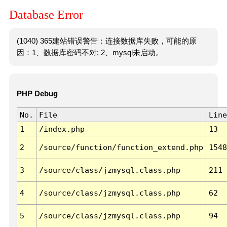
Database Error
(1040) 365建站错误警告：连接数据库失败，可能的原
因：1、数据库密码不对; 2、mysql未启动。
PHP Debug
No.
File
Line
1
/index.php
13
2
/source/function/function_extend.php
1548
3
/source/class/jzmysql.class.php
211
4
/source/class/jzmysql.class.php
62
5
/source/class/jzmysql.class.php
94