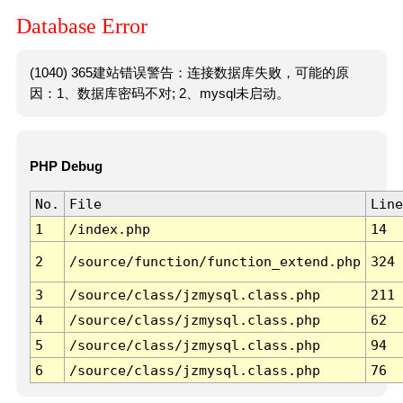
Database Error
(1040) 365建站错误警告：连接数据库失败，可能的原
因：1、数据库密码不对; 2、mysql未启动。
PHP Debug
No.
File
Line
1
/index.php
14
2
/source/function/function_extend.php
324
3
/source/class/jzmysql.class.php
211
4
/source/class/jzmysql.class.php
62
5
/source/class/jzmysql.class.php
94
6
/source/class/jzmysql.class.php
76