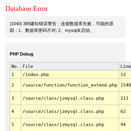
Database Error
(1040) 365建站错误警告：连接数据库失败，可能的原
因：1、数据库密码不对; 2、mysql未启动。
PHP Debug
No.
File
Line
1
/index.php
13
2
/source/function/function_extend.php
1548
3
/source/class/jzmysql.class.php
211
4
/source/class/jzmysql.class.php
62
5
/source/class/jzmysql.class.php
94