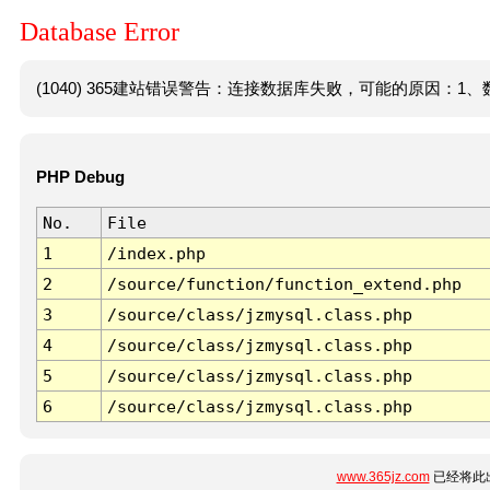
Database Error
(1040) 365建站错误警告：连接数据库失败，可能的原因：1、数
PHP Debug
No.
File
1
/index.php
2
/source/function/function_extend.php
3
/source/class/jzmysql.class.php
4
/source/class/jzmysql.class.php
5
/source/class/jzmysql.class.php
6
/source/class/jzmysql.class.php
www.365jz.com
已经将此