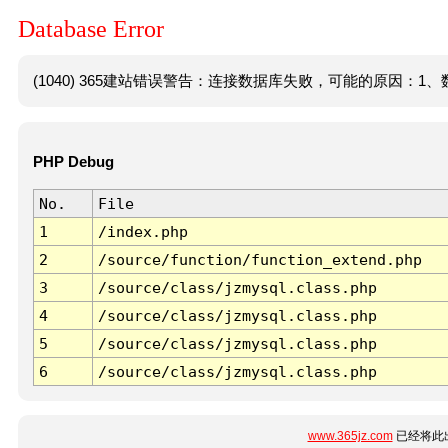
Database Error
(1040) 365建站错误警告：连接数据库失败，可能的原因：1、数
PHP Debug
No.
File
1
/index.php
2
/source/function/function_extend.php
3
/source/class/jzmysql.class.php
4
/source/class/jzmysql.class.php
5
/source/class/jzmysql.class.php
6
/source/class/jzmysql.class.php
www.365jz.com
已经将此