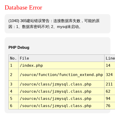
Database Error
(1040) 365建站错误警告：连接数据库失败，可能的原
因：1、数据库密码不对; 2、mysql未启动。
PHP Debug
No.
File
Line
1
/index.php
14
2
/source/function/function_extend.php
324
3
/source/class/jzmysql.class.php
211
4
/source/class/jzmysql.class.php
62
5
/source/class/jzmysql.class.php
94
6
/source/class/jzmysql.class.php
76